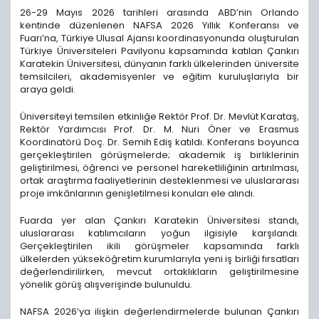
26-29 Mayıs 2026 tarihleri arasında ABD’nin Orlando
kentinde düzenlenen NAFSA 2026 Yıllık Konferansı ve
Fuarı’na, Türkiye Ulusal Ajansı koordinasyonunda oluşturulan
Türkiye Üniversiteleri Pavilyonu kapsamında katılan Çankırı
Karatekin Üniversitesi, dünyanın farklı ülkelerinden üniversite
temsilcileri, akademisyenler ve eğitim kuruluşlarıyla bir
araya geldi.
Üniversiteyi temsilen etkinliğe Rektör Prof. Dr. Mevlüt Karataş,
Rektör Yardımcısı Prof. Dr. M. Nuri Öner ve Erasmus
Koordinatörü Doç. Dr. Semih Ediş katıldı. Konferans boyunca
gerçekleştirilen görüşmelerde; akademik iş birliklerinin
geliştirilmesi, öğrenci ve personel hareketliliğinin artırılması,
ortak araştırma faaliyetlerinin desteklenmesi ve uluslararası
proje imkânlarının genişletilmesi konuları ele alındı.
Fuarda yer alan Çankırı Karatekin Üniversitesi standı,
uluslararası katılımcıların yoğun ilgisiyle karşılandı.
Gerçekleştirilen ikili görüşmeler kapsamında farklı
ülkelerden yükseköğretim kurumlarıyla yeni iş birliği fırsatları
değerlendirilirken, mevcut ortaklıkların geliştirilmesine
yönelik görüş alışverişinde bulunuldu.
NAFSA 2026’ya ilişkin değerlendirmelerde bulunan Çankırı