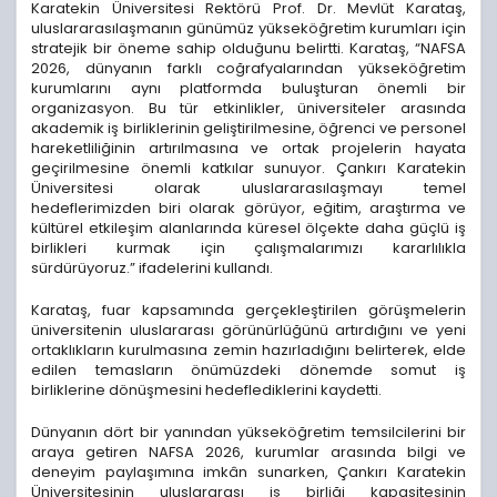
Karatekin Üniversitesi Rektörü Prof. Dr. Mevlüt Karataş,
uluslararasılaşmanın günümüz yükseköğretim kurumları için
stratejik bir öneme sahip olduğunu belirtti. Karataş, “NAFSA
2026, dünyanın farklı coğrafyalarından yükseköğretim
kurumlarını aynı platformda buluşturan önemli bir
organizasyon. Bu tür etkinlikler, üniversiteler arasında
akademik iş birliklerinin geliştirilmesine, öğrenci ve personel
hareketliliğinin artırılmasına ve ortak projelerin hayata
geçirilmesine önemli katkılar sunuyor. Çankırı Karatekin
Üniversitesi olarak uluslararasılaşmayı temel
hedeflerimizden biri olarak görüyor, eğitim, araştırma ve
kültürel etkileşim alanlarında küresel ölçekte daha güçlü iş
birlikleri kurmak için çalışmalarımızı kararlılıkla
sürdürüyoruz.” ifadelerini kullandı.
Karataş, fuar kapsamında gerçekleştirilen görüşmelerin
üniversitenin uluslararası görünürlüğünü artırdığını ve yeni
ortaklıkların kurulmasına zemin hazırladığını belirterek, elde
edilen temasların önümüzdeki dönemde somut iş
birliklerine dönüşmesini hedeflediklerini kaydetti.
Dünyanın dört bir yanından yükseköğretim temsilcilerini bir
araya getiren NAFSA 2026, kurumlar arasında bilgi ve
deneyim paylaşımına imkân sunarken, Çankırı Karatekin
Üniversitesinin uluslararası iş birliği kapasitesinin